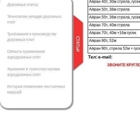
А/кран 40т, 30м стрела, гусе
Дорожные плиты
А/кран 50т, 38м стрела
Технология укладки дорожных
А/кран 50т, 38м стрела, гусе
плит
А/кран 70т, 40м стрела
А/кран 70т, 40м +16м гусек
Требования к производству
дорожных плит
А/кран 90т, 52м
А/кран 90т, стрела 52м + гус
Область применения
Тел:
e-mail:
аэродромных плит
ЗВОНИТЕ
КРУГЛ
Хранение и транспортировка
аэродромных плит
История появления лестничных
маршей