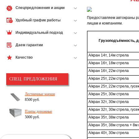
Спецпредложения и акции
Предоставляем автокраны р
Удобный график работы
лицам и компаниям.
Индивидуальный подход
Грузоподъёмность, д
Даем гарантии
А/кран 14т, 14м стрела
Качество
А/кран 16т, 18м стрела
А/кран 16т, 22м стрела
А/кран 25т, 22м стрела
CПЕЦ. ПРЕДЛОЖЕНИЯ
А/кран 25т, 22м стрела, гусе
Лестничные марши
А/кран 25т, 30м стрела
8500 руб.
А/кран 32т, 30м стрела
А/кран 32т, 30м стрела, гусе
Плиты дорожные
5000 руб.
А/кран 35т, 38м стрела
А/кран 35т, 38м стрела + 8м 
А/кран 40т, 30м стрела